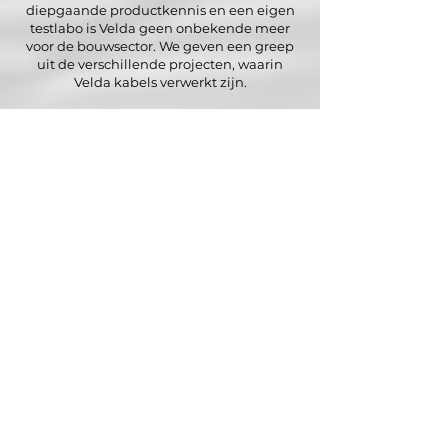
diepgaande productkennis en een eigen
testlabo is Velda geen onbekende meer
voor de bouwsector. We geven een greep
uit de verschillende projecten, waarin
Velda kabels verwerkt zijn.
Kabels voor hijskranen
Kabels voor betonspanten en
windverbanden
Kabels voor personenbeveiliging
Kabels voor architecturale projecten
Kabels voor de ophanging van airco-
installaties, brandkoepels,
ventilatiebuizen, kabelgoten,
warmteblazers, verlichtingsarmaturen, …
Kabels voor de schrijnwerkerij:
tuimelramen, rolluiken, poorten,
garagepoorten, sectionaal poorten,
kantelpoorten, luifels, zonneweringen,
schuifdeuren, …
Kabels voor trapleuningen
Kabels voor badkamersanitair
Kabels voor valse plafonds
Kabels voor metalen constructies
Kabels voor gevelbegroeiing