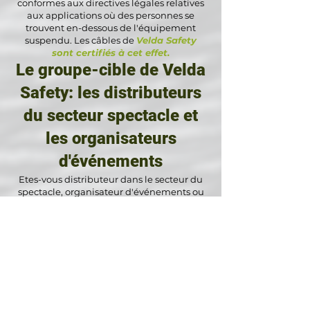
conformes aux directives légales relatives
aux applications où des personnes se
trouvent en-dessous de l'équipement
suspendu. Les câbles de
Velda Safety
sont certifiés à cet effet.
Le groupe-cible de Velda
Safety: les distributeurs
du secteur spectacle et
les organisateurs
d'événements
Etes-vous distributeur dans le secteur du
spectacle, organisateur d'événements ou
disc-jockey? Chez Velda vous trouvez une
vaste gamme de câbles de sécurité et
d'accessoires pour la
suspension de votre
équipement de son et de lumière.
Cependant, notez que nos câbles de
sécurité sont certifiés pour la suspension
d'équipements pour spectacles et
événements comme installations sonores
et éléments d'éclairage comme spots et